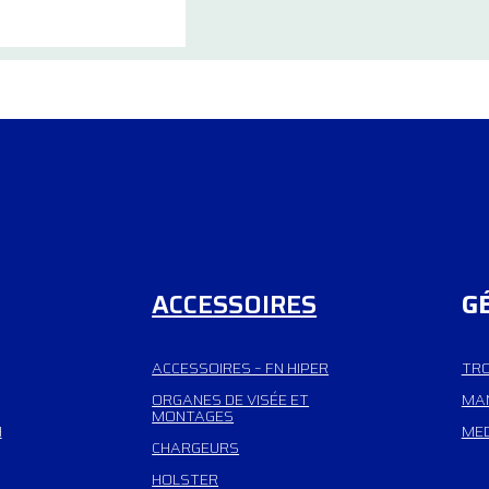
ACCESSOIRES
G
ACCESSOIRES – FN HIPER
TRO
ORGANES DE VISÉE ET
MAN
MONTAGES
H
MED
CHARGEURS
HOLSTER