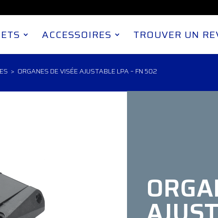
LETS
ACCESSOIRES
TROUVER UN R
GES
> ORGANES DE VISÉE AJUSTABLE LPA – FN 502
ORGAN
AJUST