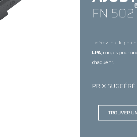
FN 502
Libérez tout le pote
LPA
, conçus pour une
chaque tir.
PRIX SUGGÉRÉ:
TROUVER U