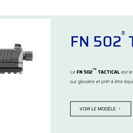
®
FN 502
TM
Le
FN 502
TACTICAL
est le
sur glissière et prêt à être équ
VOIR LE MODÈLE