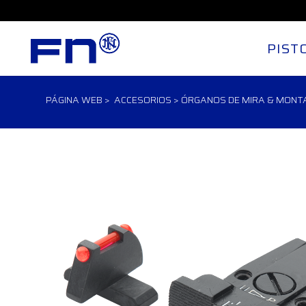
PIST
PÁGINA WEB
>
ACCESORIOS
>
ÓRGANOS DE MIRA & MONT