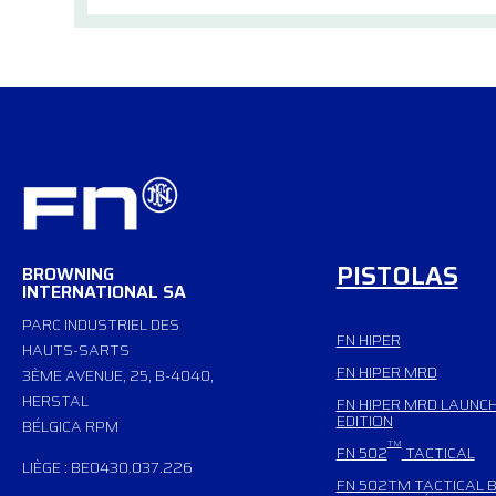
PISTOLAS
BROWNING
INTERNATIONAL SA
PARC INDUSTRIEL DES
FN HIPER
HAUTS-SARTS
FN HIPER MRD
3ÈME AVENUE, 25, B-4040,
HERSTAL
FN HIPER MRD LAUNC
EDITION
BÉLGICA RPM
TM
FN 502
TACTICAL
LIÈGE : BE0430.037.226
FN 502TM TACTICAL B