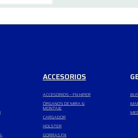
ACCESORIOS
G
ACCESORIOS – FN HIPER
BUS
ÓRGANOS DE MIRA &
MAN
MONTAJE
H
MED
CARGADOR
HOLSTER
I-
GORRAS FN