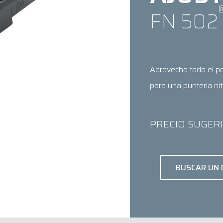
FN 502
Aprovecha todo el po
para una puntería ní
PRECIO SUGERI
BUSCAR UN 