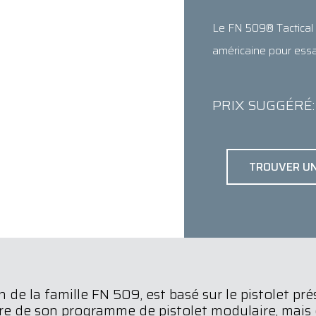
Le FN 509® Tactical e
américaine pour essa
PRIX SUGGÉRÉ: 
TROUVER U
de la famille FN 509, est basé sur le pistolet pré
dre de son programme de pistolet modulaire, mai