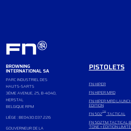
PISTOLETS
BROWNING
INTERNATIONAL SA
PARC INDUSTRIEL DES
FN HIPER
HAUTS-SARTS
FN HIPER MRD
3ÈME AVENUE, 25, B-4040,
HERSTAL
FN HIPER MRD LAUNC
EDITION
BELGIQUE RPM
TM
FN 502
TACTICAL
LIÈGE : BE0430.037.226
FN 502TM TACTICAL B
TONE « ÉDITION LIMITÉ
GOUVERNEUR DE LA