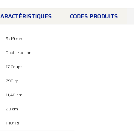
CARACTÉRISTIQUES
CODES PRODUITS
9×19 mm
Double action
17 Coups
790 gr
11,40 cm
20 cm
1:10” RH