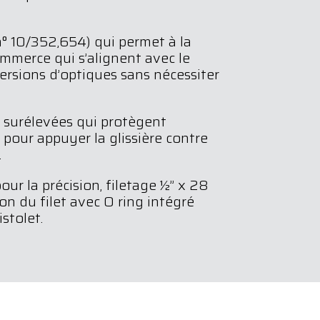
 n° 10/352,654) qui permet à la
ommerce qui s’alignent avec le
ersions d’optiques sans nécessiter
es surélevées qui protègent
 pour appuyer la glissière contre
.
r la précision, filetage ½’’ x 28
n du filet avec O ring intégré
stolet.