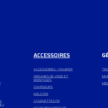
ACCESSOIRES
G
ACCESSOIRES – FN HIPER
TRO
ORGANES DE VISÉE ET
MAN
MONTAGES
H
MED
CHARGEURS
HOLSTER
I-
CASQUETTES FN
E »
KIT DE RESSORTS DE