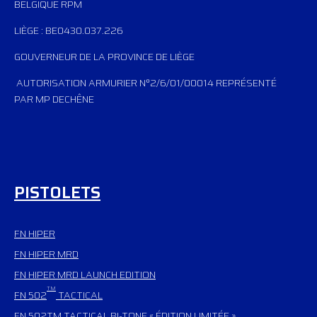
BELGIQUE RPM
LIÈGE : BE0430.037.226
GOUVERNEUR DE LA PROVINCE DE LIÈGE
AUTORISATION ARMURIER N°2/6/01/00014 REPRÉSENTÉ
PAR MP DECHÊNE
PISTOLETS
FN HIPER
FN HIPER MRD
FN HIPER MRD LAUNCH EDITION
TM
FN 502
TACTICAL
FN 502TM TACTICAL BI-TONE « ÉDITION LIMITÉE »