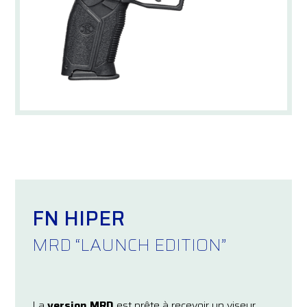
FN HIPER
MRD “LAUNCH EDITION”
La
version MRD
est prête à recevoir un viseur