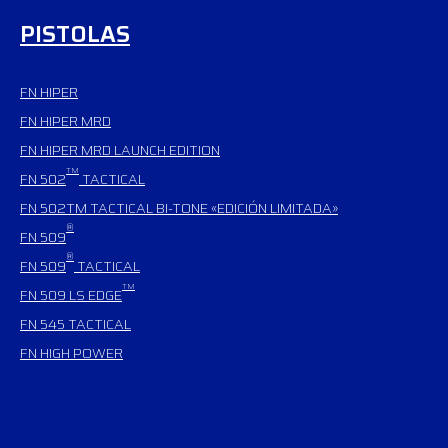
PISTOLAS
FN HIPER
FN HIPER MRD
FN HIPER MRD LAUNCH EDITION
TM
FN 502
TACTICAL
FN 502TM TACTICAL BI-TONE «EDICIÓN LIMITADA»
®
FN 509
®
FN 509
TACTICAL
TM
FN 509 LS EDGE
FN 545 TACTICAL
FN HIGH POWER