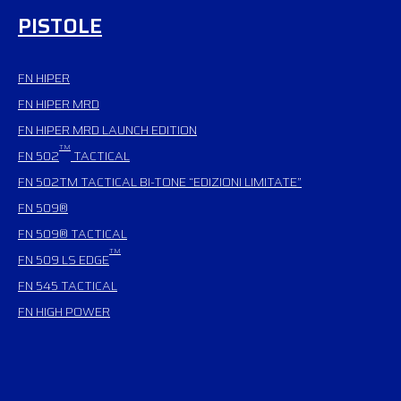
PISTOLE
FN HIPER
FN HIPER MRD
FN HIPER MRD LAUNCH EDITION
TM
FN 502
TACTICAL
FN 502TM TACTICAL BI-TONE “EDIZIONI LIMITATE”
FN 509®
FN 509® TACTICAL
TM
FN 509 LS EDGE
FN 545 TACTICAL
FN HIGH POWER