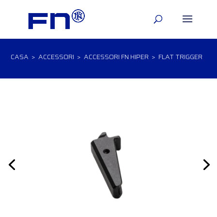
CASA
>
ACCESSORI
>
ACCESSORI FN HIPER
> FLAT TRIGGER