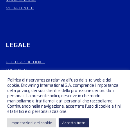
MEDIA CENTER
LEGALE
POLITICA SUI COOKIE
COPYRIGHT
Politica di riservatezza relativa all’uso del sito web e dei
cookie. Browning International S.A. comprende l’importanza
della privacy dei suoi clienti e della protezione dei loro dati
personali. La presente policy descrive in che modo
manipoliamo e trattiamo i dati personali che raccogliamo.
Continuando nella navigazione, accettate l’uso di cookie a fini
© Copyright 2026
BROWNING INTERNATIONAL S.A.
– Tutti i diritti
statistici e di personalizzazione.
riservati – Membro di FN Browning Group
Impostazioni dei cookie
Accetta tutto